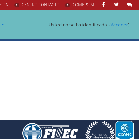
SION
CENTRO CONTACTO
COMERCIAL
Usted no se ha identificado. (
Acceder
)