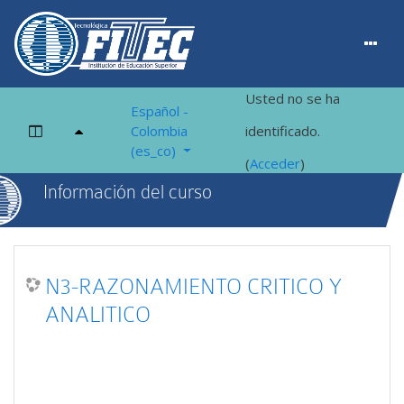
Usted no se ha
Español -
Panel lateral
Colombia
identificado.
‎(es_co)‎
(
Acceder
)
Saltar al contenido principal
Información del curso
N3-RAZONAMIENTO CRITICO Y
ANALITICO