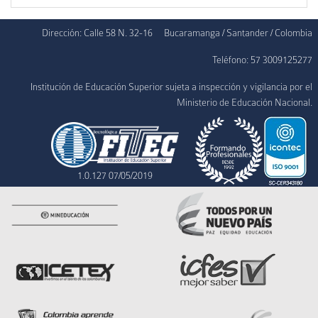
Dirección: Calle 58 N. 32-16
Bucaramanga / Santander / Colombia
Teléfono: 57 3009125277
Institución de Educación Superior sujeta a inspección y vigilancia por el
Ministerio de Educación Nacional.
1.0.127 07/05/2019